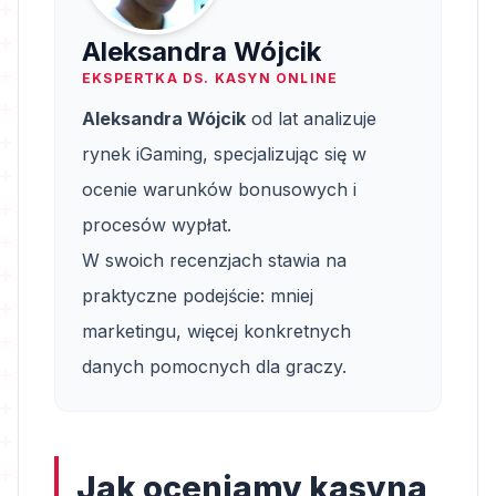
Aleksandra Wójcik
EKSPERTKA DS. KASYN ONLINE
Aleksandra Wójcik
od lat analizuje
rynek iGaming, specjalizując się w
ocenie warunków bonusowych i
procesów wypłat.
W swoich recenzjach stawia na
praktyczne podejście: mniej
marketingu, więcej konkretnych
danych pomocnych dla graczy.
Jak oceniamy kasyna