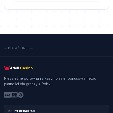
— POKAŻ LINKI —
Adell
Casino
Niezależne porównania kasyn online, bonusów i metod
płatności dla graczy z Polski.
BIURO REDAKCJI