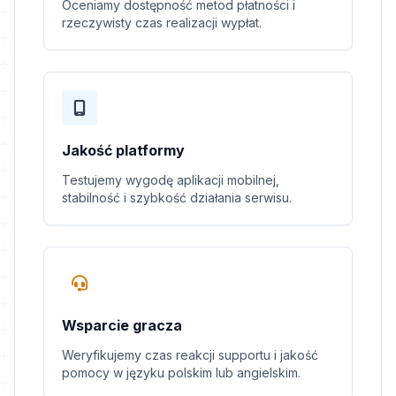
Oceniamy dostępność metod płatności i
rzeczywisty czas realizacji wypłat.
Jakość platformy
Testujemy wygodę aplikacji mobilnej,
stabilność i szybkość działania serwisu.
Wsparcie gracza
Weryfikujemy czas reakcji supportu i jakość
pomocy w języku polskim lub angielskim.