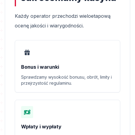
Każdy operator przechodzi wieloetapową
ocenę jakości i wiarygodności.
Bonus i warunki
Sprawdzamy wysokość bonusu, obrót, limity i
przejrzystość regulaminu.
Wpłaty i wypłaty